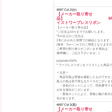
4697 Col.2(白)
【メーカー取り寄せ
品】 MOKU
イストワープレスリボン
【メーカー取り寄せ品】
*ご注文は10ｍまででお願いします。
*5ｍ以上のご注文は、
2本にわかれた状態での納品となります
(基本、5ｍ+〇ｍでのご用意となります
ご希望の割り振りがございます場合は、
備考欄に、ご記入下さいませ。)
polyester100%
* ワープレスリボンをツイストした商品
＊注意＊
・商品写真は実物を撮影したものですが
面上の色は若干異なるケースがございま
・染色のロットによって、同色番号で
が出る場合がございます。
・製造ロットにより、実物と幅の表示
合があります。
4697 Col.3(黒)
【メーカー取り寄せ