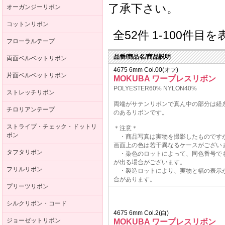
了承下さい。
オーガンジーリボン
コットンリボン
全52件 1-100件目
フローラルテープ
品番/商品名/商品説明
両面ベルベットリボン
4675 6mm Col.00(オフ)
片面ベルベットリボン
MOKUBA ワープレスリボン
POLYESTER60% NYLON40%
ストレッチリボン
両端がサテンリボンで真ん中の部分は経
チロリアンテープ
のあるリボンです。
ストライプ・チェック・ドットリ
＊注意＊
ボン
・商品写真は実物を撮影したものです
画面上の色は若干異なるケースがござい
タフタリボン
・染色のロットによって、同色番号で
が出る場合がございます。
フリルリボン
・製造ロットにより、実物と幅の表示
合があります。
プリーツリボン
シルクリボン・コード
4675 6mm Col.2(白)
ジョーゼットリボン
MOKUBA ワープレスリボン