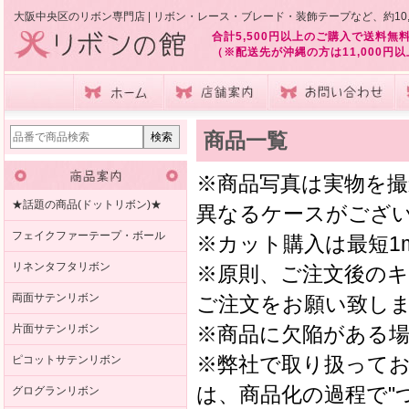
大阪中央区のリボン専門店 | リボン・レース・ブレード・装飾テープなど、約10
合計5,500円以上のご購入で送料無
（※配送先が沖縄の方は11,000円
商品一覧
※商品写真は実物を
★話題の商品(ドットリボン)★
異なるケースがござ
フェイクファーテープ・ボール
※カット購入は最短1
リネンタフタリボン
※原則、ご注文後の
両面サテンリボン
ご注文をお願い致し
片面サテンリボン
※商品に欠陥がある
※弊社で取り扱って
ピコットサテンリボン
は、商品化の過程で"
グログランリボン