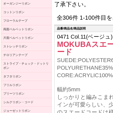
了承下さい。
オーガンジーリボン
コットンリボン
全306件 1-100件
フローラルテープ
品番/商品名/商品説明
両面ベルベットリボン
0471 Col.11(ベージュ)
片面ベルベットリボン
MOKUBAスエ
ストレッチリボン
ード
チロリアンテープ
SUEDE:POLYESTER
ストライプ・チェック・ドットリ
POLYURETHANE35
ボン
CORE:ACRYLIC100%
タフタリボン
フリルリボン
幅約5mm
プリーツリボン
しっかりと編みこま
シルクリボン・コード
インが可愛らしい、
ジョーゼットリボン
のスエードコードは