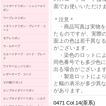
面でお使いいただけ
ジャガードリボン・シェニールリ
ボン
ワープレスリボン
＊注意＊
・商品写真は実物を
メタリックリボン・ブレード・コ
ード
たものですが、実際
モアレリボン
面上の色は若干異な
ウ－ルテープ
がございます。
・染色のロットによ
スエードテープ・コード・ブレー
ド
同色番号でも多少色
ワイヤーエッジリボン
出る場合がございま
レザーテープ・コード
・製造ロットにより
と幅の表示が多少異
その他(リボン)
があります。
エンブロイダリーリボン
エンブロイダリーリボン・シルク
0471 Col.14(茶系)