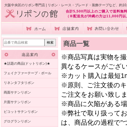
大阪中央区のリボン専門店 | リボン・レース・ブレード・装飾テープなど、約10
合計5,500円以上のご購入で送料無
（※配送先が沖縄の方は11,000円
商品一覧
※商品写真は実物を
★話題の商品(ドットリボン)★
異なるケースがござ
フェイクファーテープ・ボール
※カット購入は最短1
リネンタフタリボン
※原則、ご注文後の
両面サテンリボン
ご注文をお願い致し
片面サテンリボン
※商品に欠陥がある
※弊社で取り扱って
ピコットサテンリボン
は、商品化の過程で"
グログランリボン