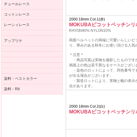
チュールレース
コットンレース
2000 18mm Col.1(赤)
MOKUBAピコットベッチンリ
レーシィレース
RAYON90% NYLON10%
両面ベルベットの両端に可愛いらしいピ
アップリケ
り、厚みのある秋冬にお使い頂ける人気
＊注意＊
・商品写真は実物を撮影したものです
画面上の色は若干異なるケースがござい
・染色のロットによって、同色番号で
が出る場合がございます。
染料・ベストカラー
・製造ロットにより、実物と幅の表示
合があります。
染料・Rit
2000 18mm Col.2(白)
MOKUBAピコットベッチンリ