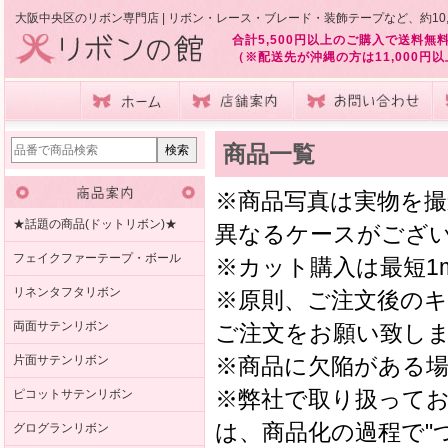
大阪中央区のリボン専門店 | リボン・レース・ブレード・装飾テープなど、約10
合計5,500円以上のご購入で送料無
（※配送先が沖縄の方は11,000円
商品一覧
※商品写真は実物を
★話題の商品(ドットリボン)★
異なるケースがござ
フェイクファーテープ・ボール
※カット購入は最短1
リネンタフタリボン
※原則、ご注文後の
両面サテンリボン
ご注文をお願い致し
片面サテンリボン
※商品に欠陥がある
※弊社で取り扱って
ピコットサテンリボン
は、商品化の過程で"
グログランリボン