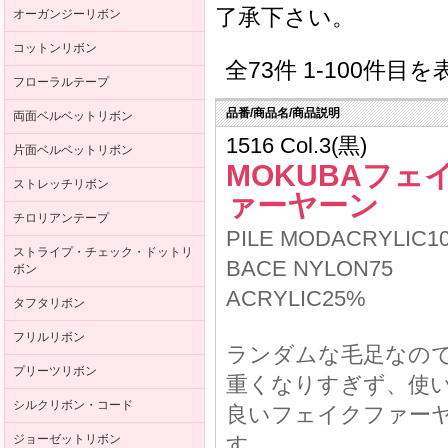
了承下さい。
オーガンジーリボン
コットンリボン
全73件 1-100件目
フローラルテープ
品番/商品名/商品説明
両面ベルベットリボン
1516 Col.3(黒)
片面ベルベットリボン
MOKUBAフェ
ストレッチリボン
ァーヤーン
チロリアンテープ
PILE MODACRYLIC1
ストライプ・チェック・ドットリ
BACE NYLON75
ボン
ACRYLIC25%
タフタリボン
フリルリボン
ランダムな毛足なの
プリーツリボン
重くなりすぎず、使
シルクリボン・コード
良いフェイクファー
ジョーゼットリボン
す。