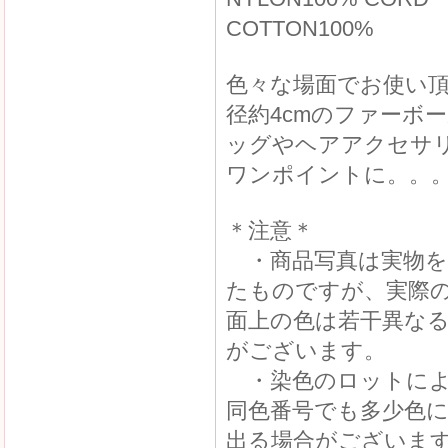
COTTON100%
色々な場面でお使い
径約4cmのファーボ
ッグやヘアアクセサ
ワンポイントに。。
＊注意＊
・商品写真は実物を
たものですが、実際
面上の色は若干異な
がございます。
・染色のロットによ
同色番号でも多少色
出る場合がございま