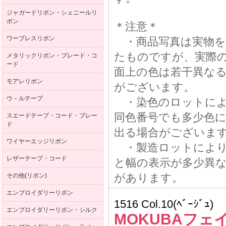
ジャガードリボン・シェニールリ
ボン
＊注意＊
ワープレスリボン
・商品写真は実物を
たものですが、実際
メタリックリボン・ブレード・コ
ード
面上の色は若干異な
モアレリボン
がございます。
ウ－ルテープ
・染色のロットによ
同色番号でも多少色
スエードテープ・コード・ブレー
ド
出る場合がございま
ワイヤーエッジリボン
・製造ロットにより
レザーテープ・コード
と幅の表示が多少異
があります。
その他(リボン)
エンブロイダリーリボン
1516 Col.10(ﾍﾞｰｼﾞｭ)
エンブロイダリーリボン・シルク
MOKUBAフェ